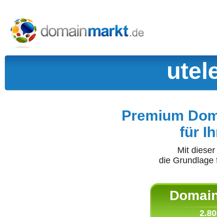
utel
Premium Doma
für I
Mit diese
die Grundlage 
Domain 
2.80