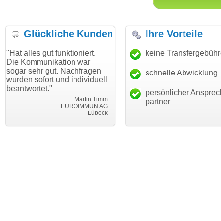
Glückliche Kunden
Ihre Vorteile
ut funktioniert.
"Danke für den schnellen
keine Transfergebüh
"Ich bin d
nikation war
Transfer und guten Service!"
Wunschdom
 gut. Nachfragen
haben. Die
schnelle Abwicklung
Thomas Schäfer
rt und individuell
mein Busi
i can eckert communication GmbH
Würzburg
t."
hundertpro
persönlicher Ansprec
Martin Timm
partner
EUROIMMUN AG
Lübeck