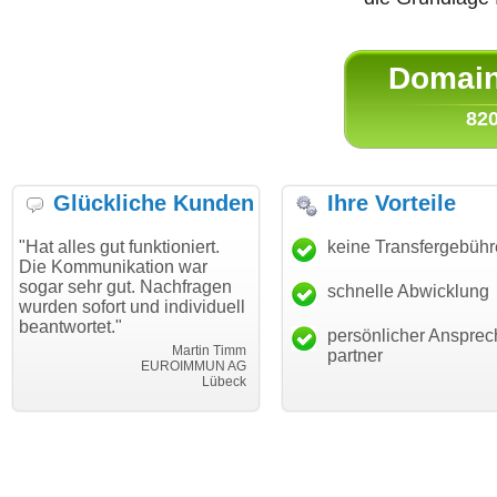
Domain 
820
Glückliche Kunden
Ihre Vorteile
s gut funktioniert.
"Danke für den schnellen
keine Transfergebüh
"Ich bin
munikation war
Transfer und guten Service!"
Wunsch
hr gut. Nachfragen
haben. 
schnelle Abwicklung
Thomas Schäfer
ofort und individuell
mein Bu
i can eckert communication GmbH
Würzburg
tet."
hundertp
persönlicher Ansprec
Martin Timm
partner
EUROIMMUN AG
Lübeck