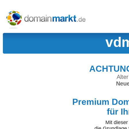
vdm
ACHTUNG:
Alter
Neue
Premium Doma
für I
Mit diese
die Grundlage 