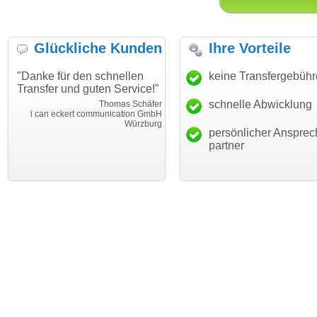
Glückliche Kunden
Ihre Vorteile
"Danke für den schnellen
"Ich bin dankbar, meine
keine Transfergebüh
Transfer und guten Service!"
Wunschdomain gefunden zu
haben. Die Domain passt für
schnelle Abwicklung
Thomas Schäfer
mein Business und mich
i can eckert communication GmbH
Würzburg
hundertprozentig."
persönlicher Ansprec
Janina Köc
partner
Leben im Einklan
leben-im-einklang.d
Köl