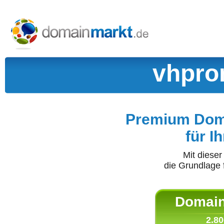
vhpro
Premium Doma
für I
Mit diese
die Grundlage 
Domain 
2.80