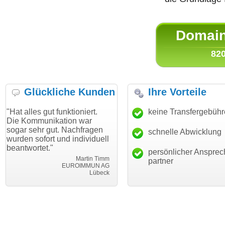
Domain 
820
Glückliche Kunden
Ihre Vorteile
gut funktioniert.
"Danke für den schnellen
keine Transfergebüh
"Ich bin d
nikation war
Transfer und guten Service!"
Wunschdo
 gut. Nachfragen
haben. Die
schnelle Abwicklung
Thomas Schäfer
rt und individuell
mein Busi
i can eckert communication GmbH
Würzburg
t."
hundertpro
persönlicher Ansprec
Martin Timm
partner
EUROIMMUN AG
Lübeck