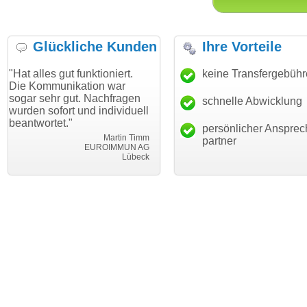
Glückliche Kunden
Ihre Vorteile
gut funktioniert.
"Danke für den schnellen
keine Transfergebüh
"Ich bin d
nikation war
Transfer und guten Service!"
Wunschdo
 gut. Nachfragen
haben. Die
schnelle Abwicklung
Thomas Schäfer
ort und individuell
mein Busi
i can eckert communication GmbH
Würzburg
t."
hundertpro
persönlicher Ansprec
Martin Timm
partner
EUROIMMUN AG
Lübeck