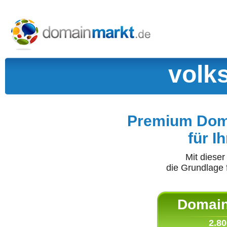
volk
Premium Doma
für I
Mit diese
die Grundlage 
Domain 
2.80