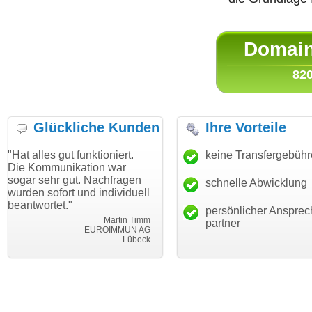
Domain 
820
Glückliche Kunden
Ihre Vorteile
ut funktioniert.
"Danke für den schnellen
keine Transfergebüh
"Ich bin da
ikation war
Transfer und guten Service!"
Wunschdom
gut. Nachfragen
haben. Die
schnelle Abwicklung
Thomas Schäfer
rt und individuell
mein Busin
i can eckert communication GmbH
Würzburg
."
hundertproz
persönlicher Ansprec
Martin Timm
partner
EUROIMMUN AG
Lübeck