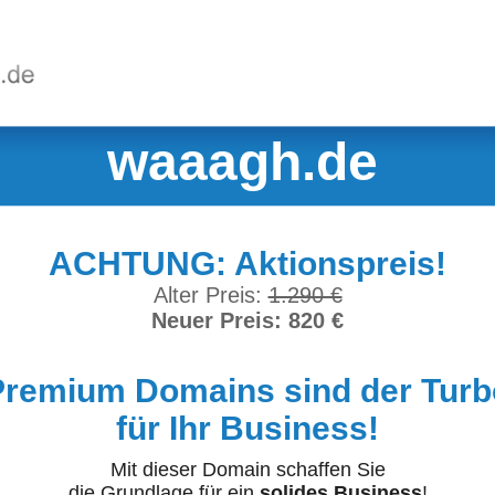
waaagh.de
ACHTUNG: Aktionspreis!
Alter Preis:
1.290 €
Neuer Preis: 820 €
Premium Domains sind der Turb
für Ihr Business!
Mit dieser Domain schaffen Sie
die Grundlage für ein
solides Business
!