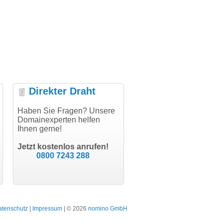
Direkter Draht
 vielen
Haben Sie Fragen? Unsere
"Vielen Dank für den
"Herzlichen Dank
Domainexperten helfen
AuthCode - hat alles prima
domainmarkt.de Te
Ihnen gerne!
geklappt!"
Domainkauf hat sich
oftware GbR
schon gelohnt."
chael Aigner
Till Kraemer
 an der Isar
Jetzt kostenlos anrufen!
Schauspieler
J
0800 7243 288
bo
Bergi
atenschutz
|
Impressum
| © 2026
nomino GmbH