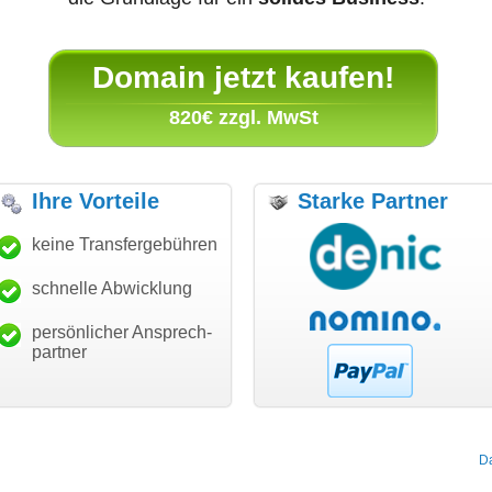
Domain jetzt kaufen!
820€ zzgl. MwSt
Ihre Vorteile
Starke Partner
nellen
keine Transfergebühren
"Ich bin dankbar, meine
"Super Abwicklung,
Service!"
Wunschdomain gefunden zu
Dank!"
haben. Die Domain passt für
schnelle Abwicklung
as Schäfer
modern s
mein Business und mich
cation GmbH
Mi
Würzburg
Landau
hundertprozentig."
persönlicher Ansprech-
Janina Köck
partner
Leben im Einklang
leben-im-einklang.de
Köln
D