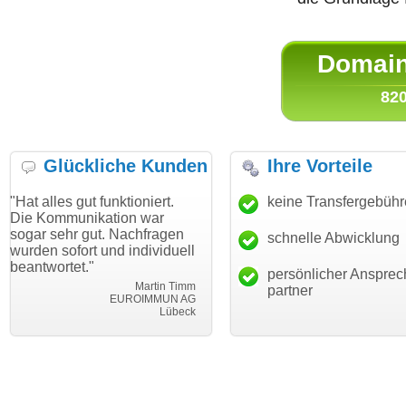
Domain 
820
Glückliche Kunden
Ihre Vorteile
ut funktioniert.
"Danke für den schnellen
keine Transfergebüh
"Ich bin da
ikation war
Transfer und guten Service!"
Wunschdom
gut. Nachfragen
haben. Die
schnelle Abwicklung
Thomas Schäfer
rt und individuell
mein Busin
i can eckert communication GmbH
Würzburg
."
hundertproz
persönlicher Ansprec
Martin Timm
partner
EUROIMMUN AG
Lübeck