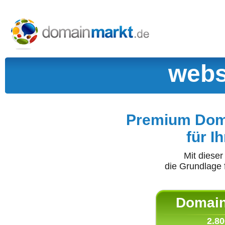
webs
Premium Doma
für I
Mit diese
die Grundlage 
Domain 
2.80