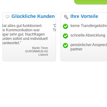
Glückliche Kunden
Ihre Vorteile
nktioniert.
"Danke für den schnellen
keine Transfergebüh
"Ich bin dankba
tion war
Transfer und guten Service!"
Wunschdomain
 Nachfragen
haben. Die Dom
schnelle Abwicklung
Thomas Schäfer
nd individuell
mein Business
i can eckert communication GmbH
Würzburg
hundertprozenti
persönlicher Ansprec
Martin Timm
partner
EUROIMMUN AG
L
Lübeck
leb