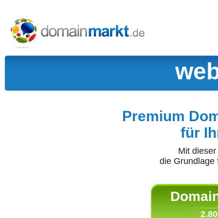
web
Premium Doma
für I
Mit diese
die Grundlage 
Domain 
2.80