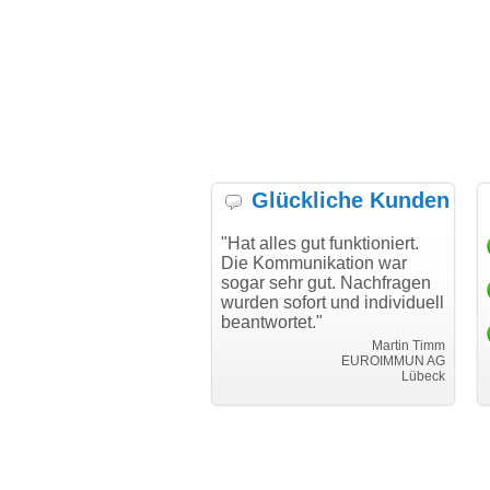
Glückliche Kunden
h möchte mich bei Ihnen
"Hat alles gut funktioniert.
"D
h für den reibungslosen
Die Kommunikation war
Tr
auf beim Transfer
sogar sehr gut. Nachfragen
danken."
wurden sofort und individuell
beantwortet."
Achim Ginster
www.vor-ort-finden.com
Martin Timm
EUROIMMUN AG
Lübeck