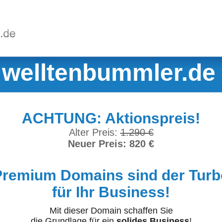
welltenbummler.de
ACHTUNG: Aktionspreis!
Alter Preis:
1.290 €
Neuer Preis: 820 €
Premium Domains sind der Turb
für Ihr Business!
Mit dieser Domain schaffen Sie
die Grundlage für ein
solides Business
!