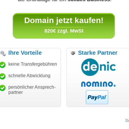
Domain jetzt kaufen!
820€ zzgl. MwSt
Ihre Vorteile
Starke Partner
anke für den schnellen
keine Transfergebühren
"Ich bin dankbar, meine
"S
ansfer und guten Service!"
Wunschdomain gefunden zu
Da
haben. Die Domain passt für
schnelle Abwicklung
Thomas Schäfer
mein Business und mich
i can eckert communication GmbH
Würzburg
hundertprozentig."
persönlicher Ansprech-
Janina Köck
partner
Leben im Einklang
leben-im-einklang.de
Köln
D