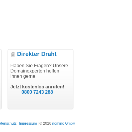
Direkter Draht
uper Abwicklung, vielen
Haben Sie Fragen? Unsere
"Vielen Dank für den
"H
nk!"
Domainexperten helfen
AuthCode - hat alles prima
do
Ihnen gerne!
geklappt!"
Do
modern software GbR
sc
Michael Aigner
Till Kraemer
Landau an der Isar
Jetzt kostenlos anrufen!
Schauspieler
0800 7243 288
atenschutz
|
Impressum
| © 2026
nomino GmbH