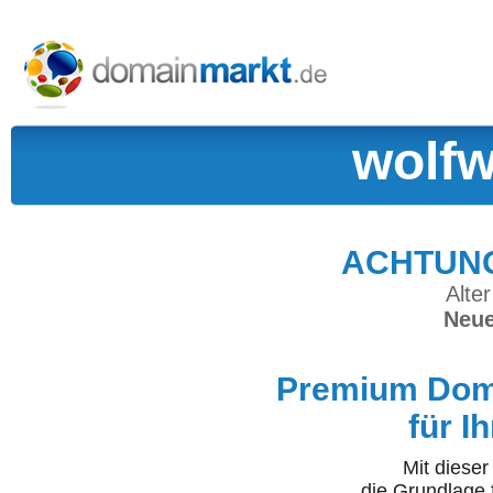
wolfw
ACHTUNG:
Alter
Neue
Premium Doma
für I
Mit diese
die Grundlage 