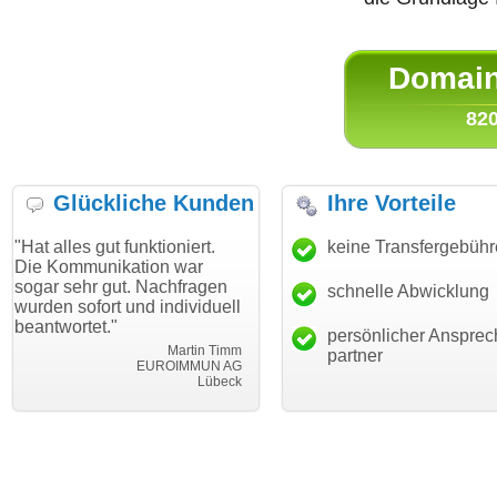
Domain 
820
Glückliche Kunden
Ihre Vorteile
gut funktioniert.
"Danke für den schnellen
keine Transfergebüh
"Ich bin 
unikation war
Transfer und guten Service!"
Wunschdo
r gut. Nachfragen
haben. Di
schnelle Abwicklung
Thomas Schäfer
ort und individuell
mein Bus
i can eckert communication GmbH
Würzburg
et."
hundertpr
persönlicher Ansprec
Martin Timm
partner
EUROIMMUN AG
Lübeck