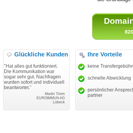
Domain 
820
Glückliche Kunden
Ihre Vorteile
gut funktioniert.
"Danke für den schnellen
keine Transfergebüh
"Ich bin d
nikation war
Transfer und guten Service!"
Wunschdo
 gut. Nachfragen
haben. Die
schnelle Abwicklung
Thomas Schäfer
rt und individuell
mein Busi
i can eckert communication GmbH
Würzburg
t."
hundertpro
persönlicher Ansprec
Martin Timm
partner
EUROIMMUN AG
Lübeck