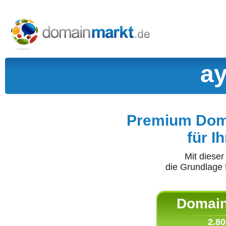
ay
Premium Doma
für I
Mit diese
die Grundlage 
Domain 
2.80