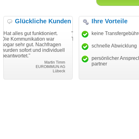
Glückliche Kunden
Ihre Vorteile
 funktioniert.
"Danke für den schnellen
keine Transfergebüh
"Ich bin dan
kation war
Transfer und guten Service!"
Wunschdomai
ut. Nachfragen
haben. Die D
schnelle Abwicklung
Thomas Schäfer
 und individuell
mein Busine
i can eckert communication GmbH
Würzburg
hundertproze
persönlicher Ansprec
Martin Timm
partner
EUROIMMUN AG
Lübeck