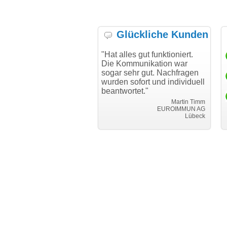
Glückliche Kunden
te mich bei Ihnen
"Hat alles gut funktioniert.
"Danke fü
den reibungslosen
Die Kommunikation war
Transfer 
im Transfer
sogar sehr gut. Nachfragen
."
wurden sofort und individuell
i can ec
beantwortet."
Achim Ginster
www.vor-ort-finden.com
Martin Timm
EUROIMMUN AG
Lübeck