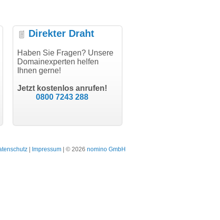
Direkter Draht
wicklung, vielen
Haben Sie Fragen? Unsere
"Vielen Dank für den
"Herzlic
Domainexperten helfen
AuthCode - hat alles prima
domainma
Ihnen gerne!
geklappt!"
Domainkau
modern software GbR
schon gel
Michael Aigner
Till Kraemer
Landau an der Isar
Jetzt kostenlos anrufen!
Schauspieler
0800 7243 288
atenschutz
|
Impressum
| © 2026
nomino GmbH