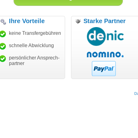
Ihre Vorteile
Starke Partner
r den schnellen
keine Transfergebühren
"Ich bin dankbar, meine
"Super Ab
und guten Service!"
Wunschdomain gefunden zu
Dank!"
haben. Die Domain passt für
schnelle Abwicklung
Thomas Schäfer
mein Business und mich
kert communication GmbH
Würzburg
hundertprozentig."
persönlicher Ansprech-
Janina Köck
partner
Leben im Einklang
leben-im-einklang.de
Köln
D