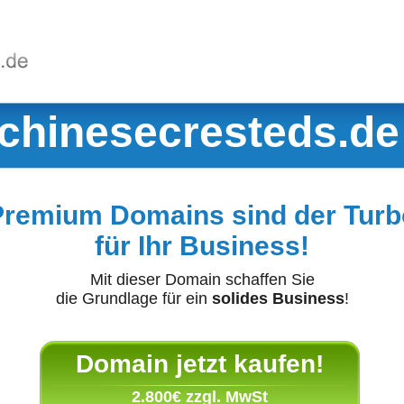
chinesecresteds.de
Premium Domains sind der Turb
für Ihr Business!
Mit dieser Domain schaffen Sie
die Grundlage für ein
solides Business
!
Domain jetzt kaufen!
2.800€ zzgl. MwSt