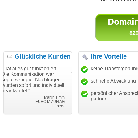
Domain 
820
Glückliche Kunden
Ihre Vorteile
t funktioniert.
"Danke für den schnellen
keine Transfergebüh
"Ich bin da
ikation war
Transfer und guten Service!"
Wunschdoma
gut. Nachfragen
haben. Die 
schnelle Abwicklung
Thomas Schäfer
t und individuell
mein Busin
i can eckert communication GmbH
Würzburg
"
hundertproz
persönlicher Ansprec
Martin Timm
partner
EUROIMMUN AG
Lübeck