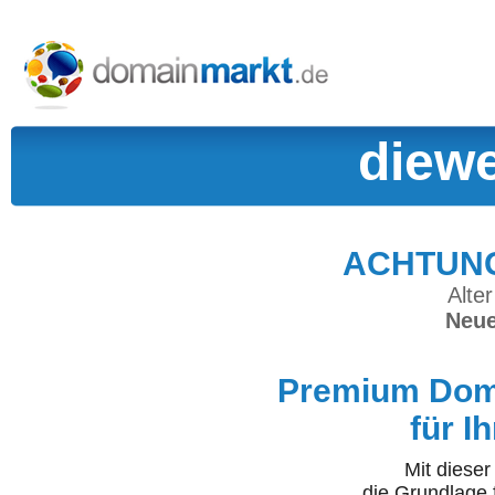
diewe
ACHTUNG:
Alter
Neue
Premium Doma
für I
Mit diese
die Grundlage 