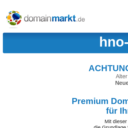
hno-
ACHTUNG:
Alter
Neue
Premium Doma
für I
Mit diese
die Grundlage 