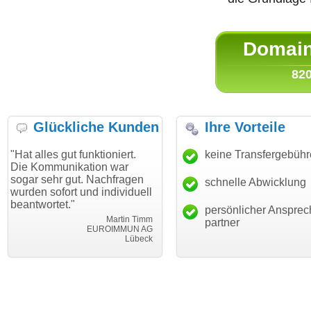
Domain 
820
Glückliche Kunden
Ihre Vorteile
 gut funktioniert.
"Danke für den schnellen
keine Transfergebüh
"Ich bin
unikation war
Transfer und guten Service!"
Wunschd
hr gut. Nachfragen
haben. D
schnelle Abwicklung
Thomas Schäfer
fort und individuell
mein Bus
i can eckert communication GmbH
Würzburg
et."
hundertp
persönlicher Ansprec
Martin Timm
partner
EUROIMMUN AG
Lübeck