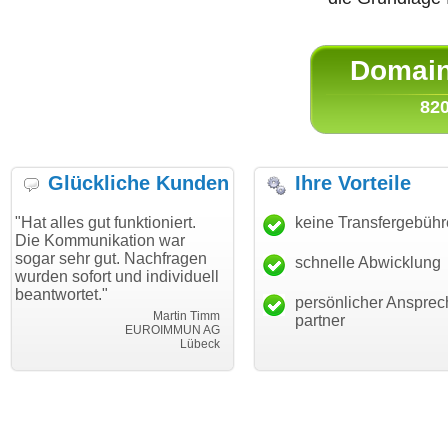
Domain 
820
Glückliche Kunden
Ihre Vorteile
gut funktioniert.
"Danke für den schnellen
keine Transfergebüh
"Ich bin 
unikation war
Transfer und guten Service!"
Wunschdo
r gut. Nachfragen
haben. Di
schnelle Abwicklung
Thomas Schäfer
ort und individuell
mein Bus
i can eckert communication GmbH
Würzburg
t."
hundertpr
persönlicher Ansprec
Martin Timm
partner
EUROIMMUN AG
Lübeck