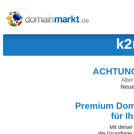
k2
ACHTUNG:
Alter
Neue
Premium Doma
für I
Mit diese
die Grundlage 