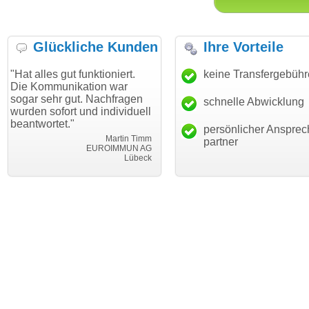
Glückliche Kunden
Ihre Vorteile
 gut funktioniert.
"Danke für den schnellen
keine Transfergebüh
"Ich bin
unikation war
Transfer und guten Service!"
Wunschd
hr gut. Nachfragen
haben. D
schnelle Abwicklung
Thomas Schäfer
fort und individuell
mein Bus
i can eckert communication GmbH
Würzburg
et."
hundertp
persönlicher Ansprec
Martin Timm
partner
EUROIMMUN AG
Lübeck