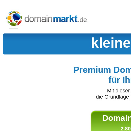
klein
Premium Doma
für I
Mit diese
die Grundlage 
Domain 
2.80