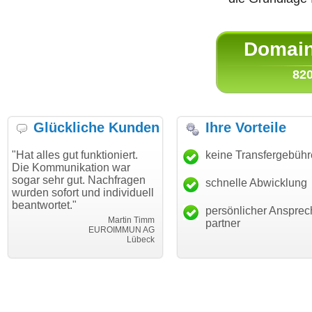
Domain 
820
Glückliche Kunden
Ihre Vorteile
s gut funktioniert.
"Danke für den schnellen
keine Transfergebüh
"Ich bin
munikation war
Transfer und guten Service!"
Wunsch
hr gut. Nachfragen
haben. 
schnelle Abwicklung
Thomas Schäfer
ofort und individuell
mein Bu
i can eckert communication GmbH
Würzburg
tet."
hundertp
persönlicher Ansprec
Martin Timm
partner
EUROIMMUN AG
Lübeck