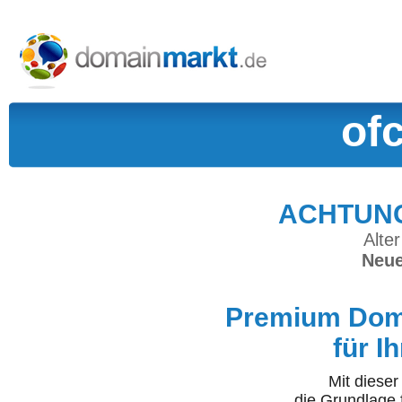
of
ACHTUNG:
Alter
Neue
Premium Doma
für I
Mit diese
die Grundlage 