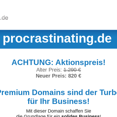
procrastinating.de
ACHTUNG: Aktionspreis!
Alter Preis:
1.290 €
Neuer Preis: 820 €
Premium Domains sind der Turb
für Ihr Business!
Mit dieser Domain schaffen Sie
die Grundlage für ein
solides Business
!