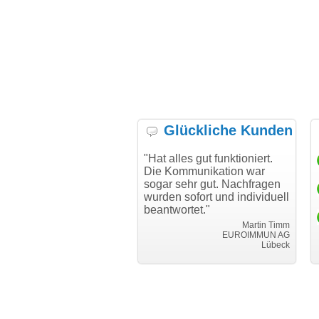
Glückliche Kunden
h möchte mich bei Ihnen
"Hat alles gut funktioniert.
"D
h für den reibungslosen
Die Kommunikation war
Tr
auf beim Transfer
sogar sehr gut. Nachfragen
danken."
wurden sofort und individuell
beantwortet."
Achim Ginster
www.vor-ort-finden.com
Martin Timm
EUROIMMUN AG
Lübeck