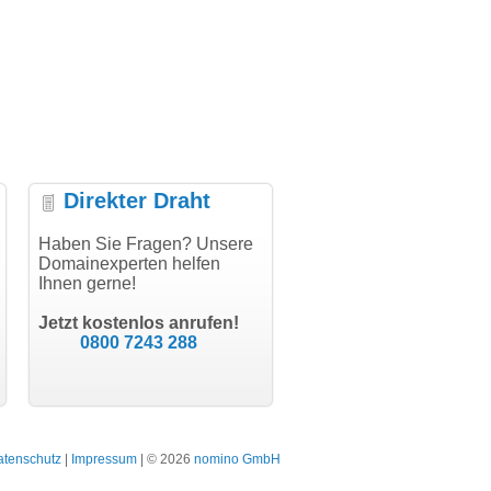
Direkter Draht
uper Abwicklung, vielen
Haben Sie Fragen? Unsere
"Vielen Dank für den
"H
nk!"
Domainexperten helfen
AuthCode - hat alles prima
do
Ihnen gerne!
geklappt!"
Do
modern software GbR
sc
Michael Aigner
Till Kraemer
Landau an der Isar
Jetzt kostenlos anrufen!
Schauspieler
0800 7243 288
atenschutz
|
Impressum
| © 2026
nomino GmbH