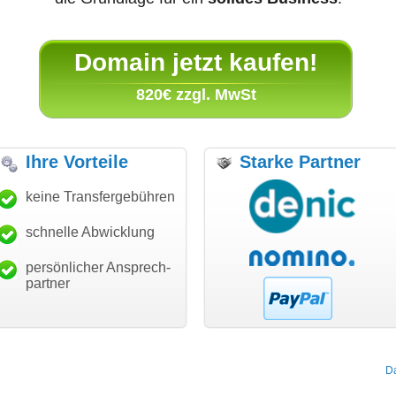
Domain jetzt kaufen!
820€ zzgl. MwSt
Ihre Vorteile
Starke Partner
anke für den schnellen
keine Transfergebühren
"Ich bin dankbar, meine
"S
ansfer und guten Service!"
Wunschdomain gefunden zu
Da
haben. Die Domain passt für
schnelle Abwicklung
Thomas Schäfer
mein Business und mich
i can eckert communication GmbH
Würzburg
hundertprozentig."
persönlicher Ansprech-
Janina Köck
partner
Leben im Einklang
leben-im-einklang.de
Köln
D