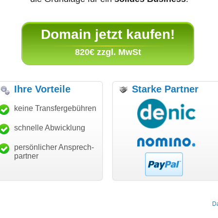
Domain jetzt kaufen!
820€ zzgl. MwSt
Ihre Vorteile
Starke Partner
anke für den schnellen
keine Transfergebühren
"Ich bin dankbar, meine
"S
ansfer und guten Service!"
Wunschdomain gefunden zu
Da
haben. Die Domain passt für
schnelle Abwicklung
Thomas Schäfer
mein Business und mich
i can eckert communication GmbH
Würzburg
hundertprozentig."
persönlicher Ansprech-
Janina Köck
partner
Leben im Einklang
leben-im-einklang.de
Köln
D