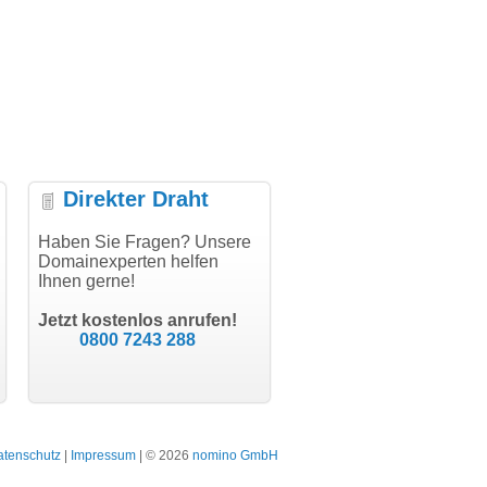
Direkter Draht
uper Abwicklung, vielen
Haben Sie Fragen? Unsere
"Vielen Dank für den
"H
nk!"
Domainexperten helfen
AuthCode - hat alles prima
do
Ihnen gerne!
geklappt!"
Do
modern software GbR
sc
Michael Aigner
Till Kraemer
Landau an der Isar
Jetzt kostenlos anrufen!
Schauspieler
0800 7243 288
atenschutz
|
Impressum
| © 2026
nomino GmbH