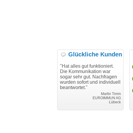
Glückliche Kunden
h möchte mich bei Ihnen
"Hat alles gut funktioniert.
"D
h für den reibungslosen
Die Kommunikation war
Tr
auf beim Transfer
sogar sehr gut. Nachfragen
danken."
wurden sofort und individuell
beantwortet."
Achim Ginster
www.vor-ort-finden.com
Martin Timm
EUROIMMUN AG
Lübeck