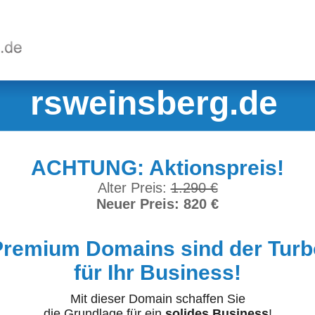
rsweinsberg.de
ACHTUNG: Aktionspreis!
Alter Preis:
1.290 €
Neuer Preis: 820 €
Premium Domains sind der Turb
für Ihr Business!
Mit dieser Domain schaffen Sie
die Grundlage für ein
solides Business
!