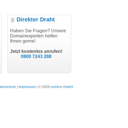
Direkter Draht
uper Abwicklung, vielen
Haben Sie Fragen? Unsere
"Vielen Dank für den
"H
nk!"
Domainexperten helfen
AuthCode - hat alles prima
do
Ihnen gerne!
geklappt!"
Do
modern software GbR
sc
Michael Aigner
Till Kraemer
Landau an der Isar
Jetzt kostenlos anrufen!
Schauspieler
0800 7243 288
atenschutz
|
Impressum
| © 2026
nomino GmbH