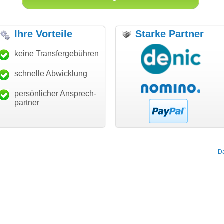
Ihre Vorteile
Starke Partner
anke für den schnellen
keine Transfergebühren
"Ich bin dankbar, meine
"S
ansfer und guten Service!"
Wunschdomain gefunden zu
Da
haben. Die Domain passt für
schnelle Abwicklung
Thomas Schäfer
mein Business und mich
i can eckert communication GmbH
Würzburg
hundertprozentig."
persönlicher Ansprech-
Janina Köck
partner
Leben im Einklang
leben-im-einklang.de
Köln
D