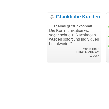
Glückliche Kunden
h möchte mich bei Ihnen
"Hat alles gut funktioniert.
"D
h für den reibungslosen
Die Kommunikation war
Tr
auf beim Transfer
sogar sehr gut. Nachfragen
danken."
wurden sofort und individuell
beantwortet."
Achim Ginster
www.vor-ort-finden.com
Martin Timm
EUROIMMUN AG
Lübeck