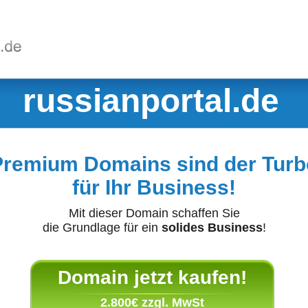
russianportal.de
Premium Domains sind der Turb
für Ihr Business!
Mit dieser Domain schaffen Sie
die Grundlage für ein
solides Business
!
Domain jetzt kaufen!
2.800€ zzgl. MwSt