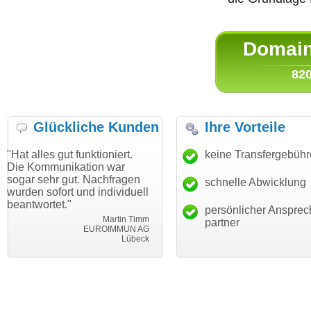
Domain 
820
Glückliche Kunden
Ihre Vorteile
ut funktioniert.
"Danke für den schnellen
keine Transfergebüh
"Ich bin da
ikation war
Transfer und guten Service!"
Wunschdom
gut. Nachfragen
haben. Die
schnelle Abwicklung
Thomas Schäfer
rt und individuell
mein Busin
i can eckert communication GmbH
Würzburg
."
hundertproz
persönlicher Ansprec
Martin Timm
partner
EUROIMMUN AG
Lübeck