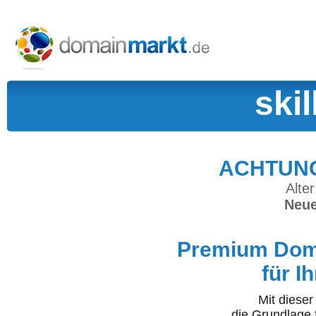
skil
ACHTUNG:
Alter
Neue
Premium Doma
für I
Mit diese
die Grundlage 