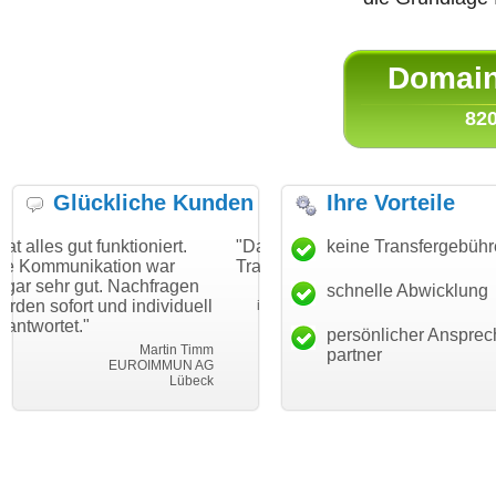
Domain 
820
Glückliche Kunden
Ihre Vorteile
tioniert.
"Danke für den schnellen
keine Transfergebüh
"Ich bin dankbar
on war
Transfer und guten Service!"
Wunschdomain g
Nachfragen
haben. Die Domai
schnelle Abwicklung
Thomas Schäfer
 individuell
mein Business u
i can eckert communication GmbH
Würzburg
hundertprozentig
persönlicher Ansprec
Martin Timm
partner
UROIMMUN AG
Leb
Lübeck
leben