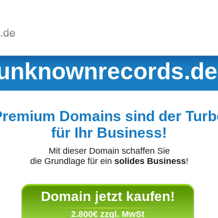
unknownrecords.de
Premium Domains sind der Turb
für Ihr Business!
Mit dieser Domain schaffen Sie
die Grundlage für ein
solides Business
!
Domain jetzt kaufen!
2.800€ zzgl. MwSt