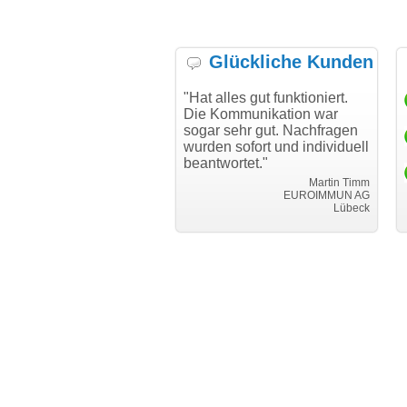
Glückliche Kunden
h möchte mich bei Ihnen
"Hat alles gut funktioniert.
"Da
h für den reibungslosen
Die Kommunikation war
Tra
auf beim Transfer
sogar sehr gut. Nachfragen
anken."
wurden sofort und individuell
beantwortet."
Achim Ginster
www.vor-ort-finden.com
Martin Timm
EUROIMMUN AG
Lübeck