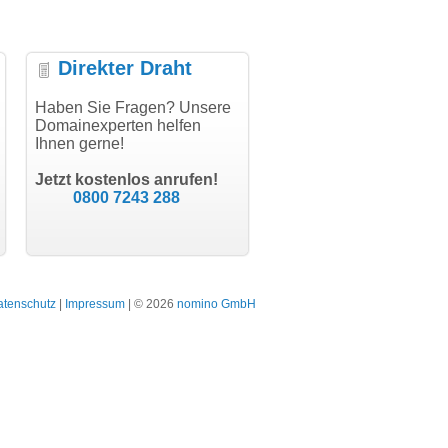
Direkter Draht
uper Abwicklung, vielen
Haben Sie Fragen? Unsere
"Vielen Dank für den
"H
nk!"
Domainexperten helfen
AuthCode - hat alles prima
do
Ihnen gerne!
geklappt!"
Do
modern software GbR
sc
Michael Aigner
Till Kraemer
Landau an der Isar
Jetzt kostenlos anrufen!
Schauspieler
0800 7243 288
atenschutz
|
Impressum
| © 2026
nomino GmbH