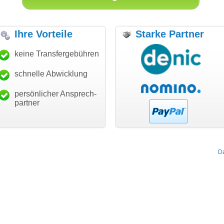
Ihre Vorteile
Starke Partner
nke für den schnellen
keine Transfergebühren
"Ich bin dankbar, meine
"S
nsfer und guten Service!"
Wunschdomain gefunden zu
Da
haben. Die Domain passt für
schnelle Abwicklung
Thomas Schäfer
mein Business und mich
i can eckert communication GmbH
Würzburg
hundertprozentig."
persönlicher Ansprech-
Janina Köck
partner
Leben im Einklang
leben-im-einklang.de
Köln
D