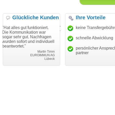
Glückliche Kunden
Ihre Vorteile
t funktioniert.
"Danke für den schnellen
keine Transfergebüh
"Ich bin dan
kation war
Transfer und guten Service!"
Wunschdoma
ut. Nachfragen
haben. Die 
schnelle Abwicklung
Thomas Schäfer
t und individuell
mein Busine
i can eckert communication GmbH
Würzburg
"
hundertproze
persönlicher Ansprec
Martin Timm
partner
EUROIMMUN AG
Lübeck