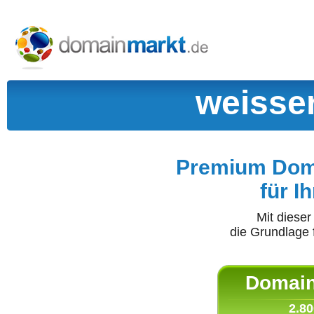
weisser
Premium Doma
für I
Mit diese
die Grundlage 
Domain 
2.80