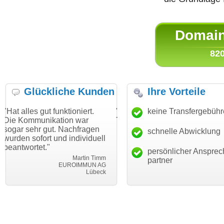
Domain 
820
Glückliche Kunden
Ihre Vorteile
ktioniert.
"Danke für den schnellen
keine Transfergebüh
"Ich bin dankba
ion war
Transfer und guten Service!"
Wunschdomain 
 Nachfragen
haben. Die Doma
schnelle Abwicklung
Thomas Schäfer
d individuell
mein Business 
i can eckert communication GmbH
Würzburg
hundertprozenti
persönlicher Ansprec
Martin Timm
partner
EUROIMMUN AG
Le
Lübeck
lebe