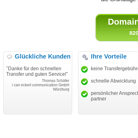
Domain 
820
Glückliche Kunden
Ihre Vorteile
"Danke für den schnellen
"Ich bin dankbar, meine
keine Transfergebüh
Transfer und guten Service!"
Wunschdomain gefunden zu
haben. Die Domain passt für
schnelle Abwicklung
Thomas Schäfer
mein Business und mich
i can eckert communication GmbH
Würzburg
hundertprozentig."
persönlicher Ansprec
Janina Köc
partner
Leben im Einklan
leben-im-einklang.d
Köl