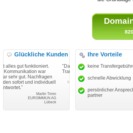
Domain 
820
Glückliche Kunden
Ihre Vorteile
tioniert.
"Danke für den schnellen
keine Transfergebüh
"Ich bin dankbar,
on war
Transfer und guten Service!"
Wunschdomain ge
achfragen
haben. Die Domai
schnelle Abwicklung
Thomas Schäfer
individuell
mein Business un
i can eckert communication GmbH
Würzburg
hundertprozentig.
persönlicher Ansprec
Martin Timm
partner
ROIMMUN AG
Leb
Lübeck
leben-