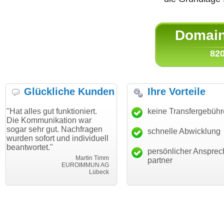
Domain 
820
Glückliche Kunden
Ihre Vorteile
gut funktioniert.
"Danke für den schnellen
keine Transfergebüh
"Ich bin d
nikation war
Transfer und guten Service!"
Wunschdo
 gut. Nachfragen
haben. Die
schnelle Abwicklung
Thomas Schäfer
rt und individuell
mein Busi
i can eckert communication GmbH
Würzburg
t."
hundertpro
persönlicher Ansprec
Martin Timm
partner
EUROIMMUN AG
Lübeck